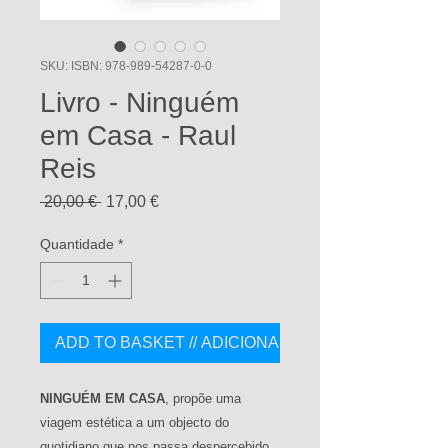
SKU: ISBN: 978-989-54287-0-0
Livro - Ninguém
em Casa - Raul
Reis
Preço
Preço
 20,00 € 
17,00 €
normal
promocional
Quantidade
*
ADD TO BASKET // ADICIONAR AO CARRINHO
NINGUÉM EM CASA
, propõe uma
viagem estética a um objecto do
quotidiano que nos passa despercebido.