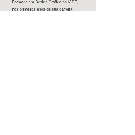
Formado em Design Gráfico no IADE,
nos primeiros anos de sua carreira
desenvolveu a sua actividade nas áreas
de design de comunicação e ilustração
até chegar à indústria da publicidade
onde trabalhou como director de arte
para uma grande diversidade de clientes
nacionais e internacionais. Após essa
aventura criou uma agência
multidisciplinar, a BeNext, que manteve
por 17 anos. Em 2019 cria uma editora,
onde faz curadoria e edição de projectos
de fotografia, ilustração e design. Hoje
em dia, paralelamente à direcção criativa
da agência e da editora, aproveita o
pouco tempo livre para explorar projectos
de fotografia, ilustração e aumentar as
muitas colecções que mantém.